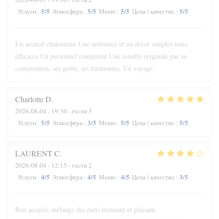
5
/5
5
/5
5
/5
5
/5
Услуги
:
Атмосфера
:
Меню
:
Цена / качество
:
Un accueil chaleureux Une ambiance et un décor simples mais
efficaces Un personnel compétent Une assiette originale par sa
composition, ses goûts, ses harmonies. Un voyage.
Charlotte
D
2026-08-04
- 19:30 - гости 3
5
/5
3
/5
5
/5
5
/5
Услуги
:
Атмосфера
:
Меню
:
Цена / качество
:
LAURENT
C
2026-08-04
- 12:15 - гости 2
4
/5
4
/5
4
/5
3
/5
Услуги
:
Атмосфера
:
Меню
:
Цена / качество
:
Bon accueil, mélange des mets étonnant et plaisant.