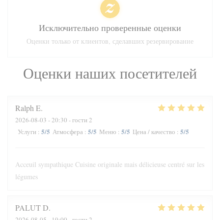
Исключительно проверенные оценки
Оценки только от клиентов, сделавших резервирование
Оценки наших посетителей
Ralph
E
2026-08-03
- 20:30 - гости 2
5
/5
5
/5
5
/5
5
/5
Услуги
:
Атмосфера
:
Меню
:
Цена / качество
:
Acceuil sympathique Cuisine originale mais délicieuse centré sur les
légumes
PALUT
D
2026-08-05
- 19:00 - гости 2