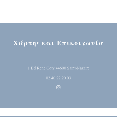
Χάρτης και Επικοινωνία
((ανοίγει σε ν
1 Bd René Coty 44600 Saint-Nazaire
02 40 22 20 03
Instagram ((ανοίγει σε νέο 