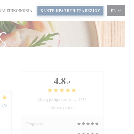
ΚΑΙ ΕΠΙΚΟΙΝΩΝΊΑ
ΚΆΝΤΕ ΚΡΆΤΗΣΗ ΤΡΑΠΕΖΙΟΎ
EL
ς
4.8
/5
Μέση βαθμολογία —
3258
5
/5
:
αξιολογήσεις
Υπηρεσία