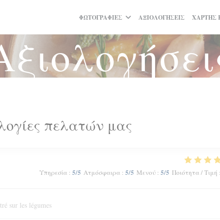
ΦΩΤΟΓΡΑΦΊΕΣ
ΑΞΙΟΛΟΓΉΣΕΙΣ
ΧΆΡΤΗΣ 
Αξιολογήσει
λογίες πελατών μας
5
/5
5
/5
5
/5
Υπηρεσία
:
Ατμόσφαιρα
:
Μενού
:
Ποιότητα / Τιμή
tré sur les légumes