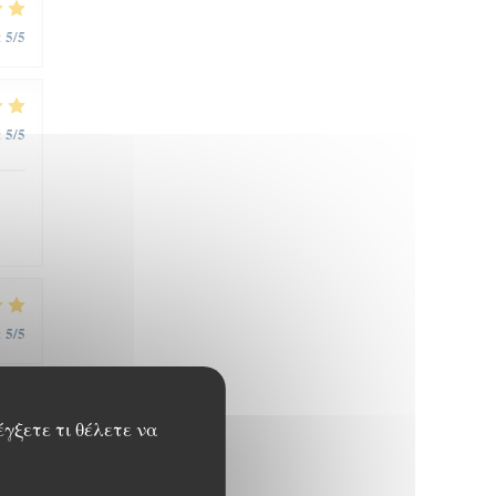
5
/5
:
5
/5
:
5
/5
:
έγξετε τι θέλετε να
5
/5
: