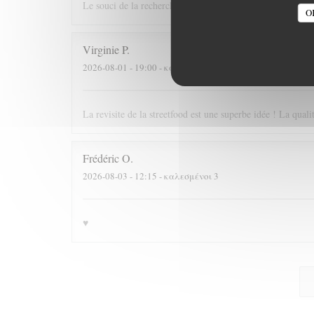
Le souci de la recherche et du changement dans le respect
O
Virginie
P
2026-08-01
- 19:00 - καλεσμένοι 2
La revisite de la streetfood est une superbe idée ! La quali
Frédéric
O
2026-08-03
- 12:15 - καλεσμένοι 3
♥️