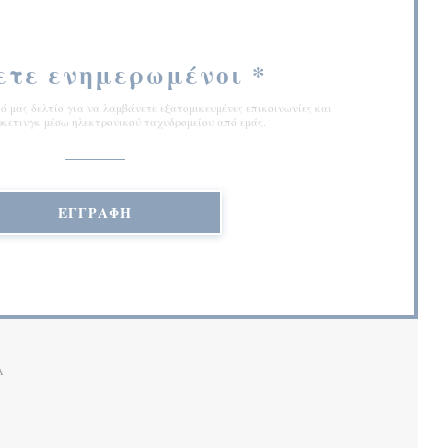
ετε ενημερωμένοι
*
 μας δελτίο για να λαμβάνετε εξατομικευμένες επικοινωνίες και
κετινγκ μέσω ηλεκτρονικού ταχυδρομείου από εμάς.
ΕΓΓΡΑΦΉ
Α
Ι ΣΕ ΝΈΟ ΠΑΡΆΘΥΡΟ))