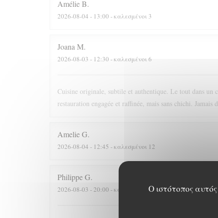
Amélie
B
2026-08-04
- 13:00 - καλεσμένοι 3
Joana
M
2026-08-03
- 12:30 - καλεσμένοι 6
Cuisine originale, subtile et authentique. Le tout dans un 
restauration engagée et raffinée, mais sans chichi. Jamais 
Amelie
G
2026-08-04
- 12:45 - καλεσμένοι 12
Philippe
G
Ο ιστότοπος αυτός 
2026-08-03
- 20:00 - καλεσμένοι 3