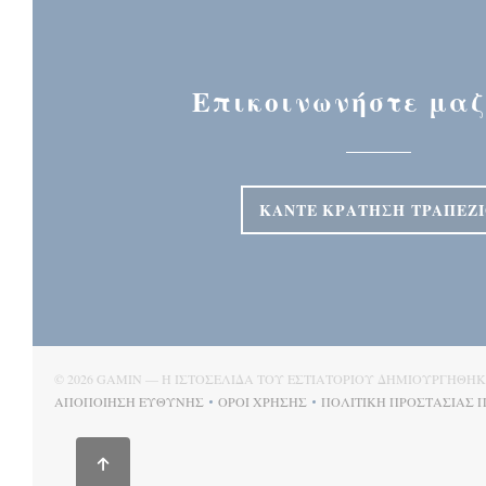
Επικοινωνήστε μαζ
ΚΆΝΤΕ ΚΡΆΤΗΣΗ ΤΡΑΠΕΖ
© 2026 GAMIN — Η ΙΣΤΟΣΕΛΊΔΑ ΤΟΥ ΕΣΤΙΑΤΟΡΊΟΥ ΔΗΜΙΟΥΡΓΉΘΗ
ΑΠΟΠΟΊΗΣΗ ΕΥΘΎΝΗΣ
ΌΡΟΙ ΧΡΉΣΗΣ
ΠΟΛΙΤΙΚΉ ΠΡΟΣΤΑΣΊΑΣ
((ΑΝΟΊΓΕΙ ΣΕ ΝΈΟ ΠΑΡΆΘΥΡΟ))
((ΑΝΟΊΓΕΙ ΣΕ ΝΈΟ ΠΑΡΆΘΥΡΟ))