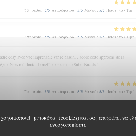
5
/5
5
/5
5
/5
Υπηρεσία
:
Ατμόσφαιρα
:
Μενού
:
Ποιότητα / Τιμή
5
/5
5
/5
5
/5
Υπηρεσία
:
Ατμόσφαιρα
:
Μενού
:
Ποιότητα / Τιμή
cadre cosy avec vue imprenable sur le bassin. J'adore cette approche de la
déçue. Sans nul doute, le meilleur restau de Saint-Nazaire!
5
/5
5
/5
5
/5
Υπηρεσία
:
Ατμόσφαιρα
:
Μενού
:
Ποιότητα / Τιμή
χρησιμοποιεί "μπισκότα" (cookies) και σας επιτρέπει να ελ
5
/5
5
/5
5
/5
Υπηρεσία
:
Ατμόσφαιρα
:
Μενού
:
Ποιότητα / Τιμή
ενεργοποιήσετε