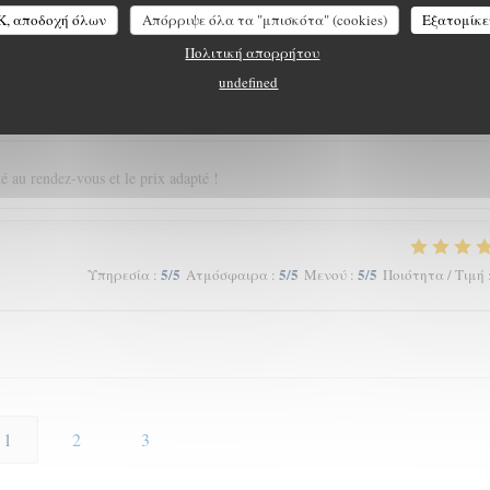
 du goût et du u service…
K, αποδοχή όλων
Απόρριψε όλα τα "μπισκότα" (cookies)
Εξατομίκε
Πολιτική απορρήτου
undefined
5
/5
5
/5
5
/5
Υπηρεσία
:
Ατμόσφαιρα
:
Μενού
:
Ποιότητα / Τιμή
té au rendez-vous et le prix adapté !
5
/5
5
/5
5
/5
Υπηρεσία
:
Ατμόσφαιρα
:
Μενού
:
Ποιότητα / Τιμή
1
2
3