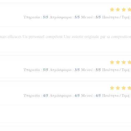
5
/5
5
/5
5
/5
Υπηρεσία
:
Ατμόσφαιρα
:
Μενού
:
Ποιότητα / Τιμή
ais efficaces Un personnel compétent Une assiette originale par sa composition
5
/5
3
/5
5
/5
Υπηρεσία
:
Ατμόσφαιρα
:
Μενού
:
Ποιότητα / Τιμή
4
/5
4
/5
4
/5
Υπηρεσία
:
Ατμόσφαιρα
:
Μενού
:
Ποιότητα / Τιμή