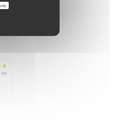
υση
5
/5
:
5
/5
: