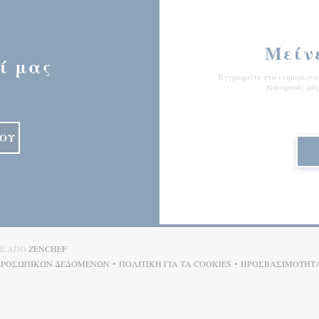
Μείν
ί μας
Εγγραφείτε στο ενημερωτικό
προσφορές μάρ
ΙΟΎ
((ΑΝΟΊΓΕΙ ΣΕ ΝΈΟ ΠΑΡΆΘΥΡΟ))
ΚΕ ΑΠΌ
ZENCHEF
 ΠΡΟΣΩΠΙΚΏΝ ΔΕΔΟΜΈΝΩΝ
ΠΟΛΙΤΙΚΉ ΓΙΑ ΤΑ COOKIES
ΠΡΟΣΒΑΣΙΜΌΤΗΤ
((ΑΝΟΊΓΕΙ ΣΕ ΝΈΟ ΠΑΡΆΘΥΡΟ))
((ΑΝΟΊΓΕΙ ΣΕ ΝΈΟ ΠΑΡΆΘΥΡΟ))
((ΑΝΟΊΓΕ