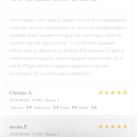
Nous'y sommes allées pour la première fois sur la recommandation
d'une amie du coin. Comme prévu, le service et l'ambiance étaient
excellents et très agréables. Les gens sont tous sympas, même les
cuisiniers qui sont dans la cuisine! La cuisine était également
raffinée, bien au-delà de ce qu'on attend d'un restaurant du port, et
comme nous étions quatre, nous avons goûté à tous les plats de ce
jour-là. Chaque plat était original et préparé avec un soin
exceptionnel. Un excellent rapport qualité-prix !
Christine
A
2026-08-06
- 19:00 - Guests 2
5
/5
5
/5
5
/5
5
/5
Service
:
Ambiance
:
Food
:
Value
:
nicolas
P
2026-08-06
- 13:00 - Guests 3