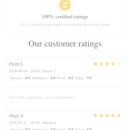
100% certified ratings
Only clients having made reservations provided ratings
Our customer ratings
Pierre
L
2026-08-06
- 20:00 - Guests 2
4
/5
4
/5
4
/5
5
/5
Service
:
Ambiance
:
Food
:
Value
:
Très belle expérience, nous reviendrons !
Shige
S
2026-07-21
- 20:30 - Guests 4
5
/5
5
/5
5
/5
5
/5
Service
:
Ambiance
:
Food
:
Value
: