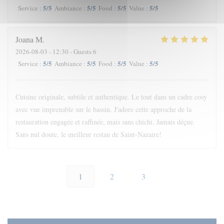
5
/5
5
/5
5
/5
5
/5
Service
:
Ambiance
:
Food
:
Value
:
Joana
M
2026-08-03
- 12:30 - Guests 6
5
/5
5
/5
5
/5
5
/5
Service
:
Ambiance
:
Food
:
Value
:
Cuisine originale, subtile et authentique. Le tout dans un cadre cosy
avec vue imprenable sur le bassin. J'adore cette approche de la
restauration engagée et raffinée, mais sans chichi. Jamais déçue.
Sans nul doute, le meilleur restau de Saint-Nazaire!
1
2
3