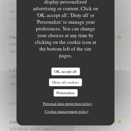
display personalized
Un accueil chaleureux Une ambiance et un décor simples mais
advertising or content. Click on
efficaces Un personnel compétent Une assiette originale par sa
'OK, accept all', 'Deny all' or
composition, ses goûts, ses harmonies. Un voyage.
'Personalize' to manage your
preferences. You can change
your choices at any time by
Charlotte
D
clicking on the cookie icon at
2026-08-04
- 19:30 - Guests 3
the bottom left of the site
5
/5
3
/5
5
/5
5
/5
Service
:
Ambiance
:
Food
:
Value
:
pages.
LAURENT
C
OK, accept all
2026-08-04
- 12:15 - Guests 2
Deny all cookies
4
/5
4
/5
4
/5
3
/5
Service
:
Ambiance
:
Food
:
Value
:
Personalize
Bon accueil, mélange des mets étonnant et plaisant.
Personal data protection policy
Cookie management policy
Amélie
B
2026-08-04
- 13:00 - Guests 3