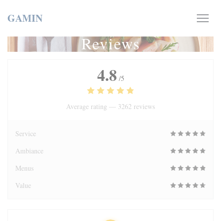
Personalizing your cookie choices
GAMIN
Reviews
4.8
/5
Average rating —
3262 reviews
Service
Ambiance
Menus
Value