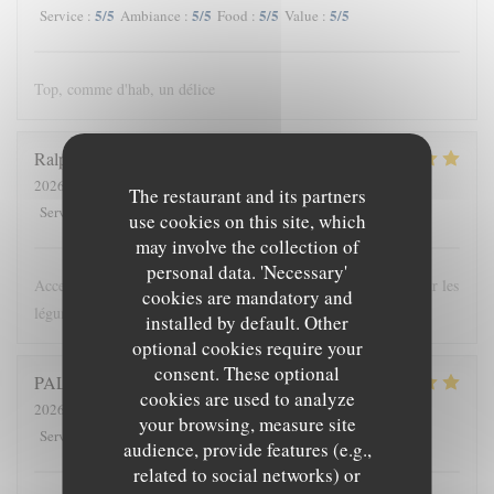
5
/5
5
/5
5
/5
5
/5
Service
:
Ambiance
:
Food
:
Value
:
Top, comme d'hab, un délice
Ralph
E
2026-08-03
- 20:30 - Guests 2
The restaurant and its partners
5
/5
5
/5
5
/5
5
/5
Service
:
Ambiance
:
Food
:
Value
:
use cookies on this site, which
may involve the collection of
personal data. 'Necessary'
Acceuil sympathique Cuisine originale mais délicieuse centré sur les
cookies are mandatory and
légumes
installed by default. Other
optional cookies require your
consent. These optional
PALUT
D
cookies are used to analyze
2026-08-05
- 19:00 - Guests 2
your browsing, measure site
5
/5
5
/5
5
/5
5
/5
Service
:
Ambiance
:
Food
:
Value
:
audience, provide features (e.g.,
related to social networks) or