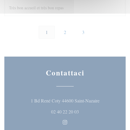
Très bon accueil et très bon repas
1
2
3
Contattaci
((apre una nuova 
1 Bd René Coty 44600 Saint-Nazaire
02 40 22 20 03
Instagram ((apre una nuova fine