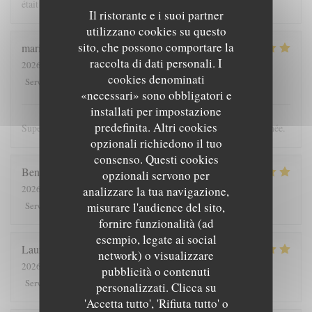
était très bon.
Il ristorante e i suoi partner
utilizzano cookies su questo
sito, che possono comportare la
marie
C
raccolta di dati personali. I
2026-08-07
- 20:30 - Ospiti 6
cookies denominati
5
/5
5
/5
5
/5
4
/5
Servizio
:
Atmosfera
:
Cucina
:
Qualità / Prezzo
:
«necessari» sono obbligatori e
installati per impostazione
predefinita. Altri cookies
Super dîner plein de saveurs.Cuisine raffinée et bien dimensionnée.
opzionali richiedono il tuo
consenso. Questi cookies
Benedicte
D
opzionali servono per
2026-08-04
- 20:00 - Ospiti 3
analizzare la tua navigazione,
5
/5
5
/5
5
/5
5
/5
misurare l'audience del sito,
Servizio
:
Atmosfera
:
Cucina
:
Qualità / Prezzo
:
fornire funzionalità (ad
esempio, legate ai social
Laurence
R
network) o visualizzare
2026-08-08
- 19:30 - Ospiti 2
pubblicità o contenuti
5
/5
5
/5
5
/5
5
/5
Servizio
:
Atmosfera
:
Cucina
:
Qualità / Prezzo
:
personalizzati. Clicca su
'Accetta tutto', 'Rifiuta tutto' o