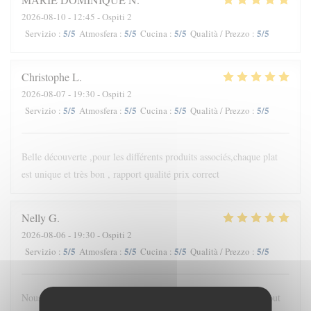
2026-08-10
- 12:45 - Ospiti 2
5
/5
5
/5
5
/5
5
/5
Servizio
:
Atmosfera
:
Cucina
:
Qualità / Prezzo
:
Christophe
L
2026-08-07
- 19:30 - Ospiti 2
5
/5
5
/5
5
/5
5
/5
Servizio
:
Atmosfera
:
Cucina
:
Qualità / Prezzo
:
Belle découverte ,pour les différents produits associés,chaque plat
est unique et très bon , rapport qualité prix correct
Nelly
G
2026-08-06
- 19:30 - Ospiti 2
5
/5
5
/5
5
/5
5
/5
Servizio
:
Atmosfera
:
Cucina
:
Qualità / Prezzo
:
Nous avons passé un très bon moment. Très belle découverte, tout