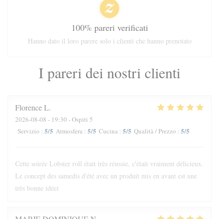
100% pareri verificati
Hanno dato il loro parere solo i clienti che hanno prenotato
I pareri dei nostri clienti
Florence
L
2026-08-08
- 19:30 - Ospiti 5
5
/5
5
/5
5
/5
5
/5
Servizio
:
Atmosfera
:
Cucina
:
Qualità / Prezzo
:
Cette soirée Lobster roll était très réussie, c'était vraiment délicieux.
Le concept des samedis d'été avec un produit mis en avant est une
très bonne idéei
MARIE DOMINIQUE
N