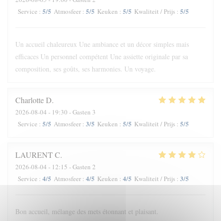
5
/5
5
/5
5
/5
5
/5
Service
:
Atmosfeer
:
Keuken
:
Kwaliteit / Prijs
:
Un accueil chaleureux Une ambiance et un décor simples mais
efficaces Un personnel compétent Une assiette originale par sa
composition, ses goûts, ses harmonies. Un voyage.
Charlotte
D
2026-08-04
- 19:30 - Gasten 3
5
/5
3
/5
5
/5
5
/5
Service
:
Atmosfeer
:
Keuken
:
Kwaliteit / Prijs
:
LAURENT
C
2026-08-04
- 12:15 - Gasten 2
4
/5
4
/5
4
/5
3
/5
Service
:
Atmosfeer
:
Keuken
:
Kwaliteit / Prijs
:
Bon accueil, mélange des mets étonnant et plaisant.