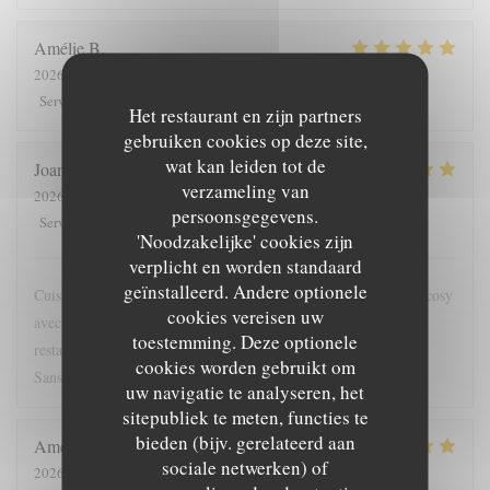
Amélie
B
2026-08-04
- 13:00 - Gasten 3
5
/5
5
/5
5
/5
5
/5
Service
:
Atmosfeer
:
Keuken
:
Kwaliteit / Prijs
:
Het restaurant en zijn partners
gebruiken cookies op deze site,
wat kan leiden tot de
Joana
M
verzameling van
2026-08-03
- 12:30 - Gasten 6
persoonsgegevens.
5
/5
5
/5
5
/5
5
/5
Service
:
Atmosfeer
:
Keuken
:
Kwaliteit / Prijs
:
'Noodzakelijke' cookies zijn
verplicht en worden standaard
geïnstalleerd. Andere optionele
Cuisine originale, subtile et authentique. Le tout dans un cadre cosy
cookies vereisen uw
avec vue imprenable sur le bassin. J'adore cette approche de la
toestemming. Deze optionele
restauration engagée et raffinée, mais sans chichi. Jamais déçue.
cookies worden gebruikt om
Sans nul doute, le meilleur restau de Saint-Nazaire!
uw navigatie te analyseren, het
sitepubliek te meten, functies te
bieden (bijv. gerelateerd aan
Amelie
G
sociale netwerken) of
2026-08-04
- 12:45 - Gasten 12