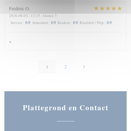
Frédéric
O
2026-08-03
- 12:15 - Gasten 3
5
/5
5
/5
5
/5
5
/5
Service
:
Atmosfeer
:
Keuken
:
Kwaliteit / Prijs
:
♥️
1
2
3
Plattegrond en Contact