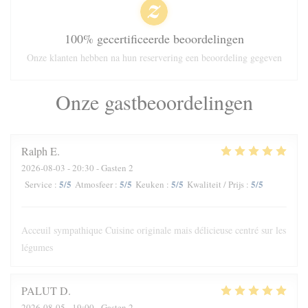
100% gecertificeerde beoordelingen
Onze klanten hebben na hun reservering een beoordeling gegeven
Onze gastbeoordelingen
Ralph
E
2026-08-03
- 20:30 - Gasten 2
5
/5
5
/5
5
/5
5
/5
Service
:
Atmosfeer
:
Keuken
:
Kwaliteit / Prijs
:
Acceuil sympathique Cuisine originale mais délicieuse centré sur les
légumes
PALUT
D
2026-08-05
- 19:00 - Gasten 2