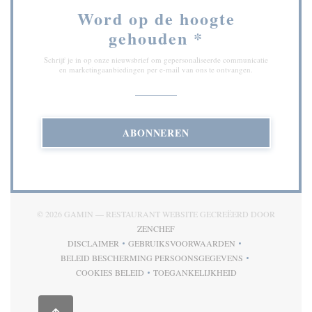
Word op de hoogte
gehouden
*
Schrijf je in op onze nieuwsbrief om gepersonaliseerde communicatie
en marketingaanbiedingen per e-mail van ons te ontvangen.
ABONNEREN
© 2026 GAMIN — RESTAURANT WEBSITE GECREËERD DOOR
((OPENT IN EEN NIEUW VENSTER))
ZENCHEF
DISCLAIMER
GEBRUIKSVOORWAARDEN
((OPENT IN EEN NIEUW VENSTER))
((OPENT IN EEN NIEUW VENSTE
BELEID BESCHERMING PERSOONSGEGEVENS
((OPENT IN EEN NIEUW VENSTER))
COOKIES BELEID
TOEGANKELIJKHEID
((OPENT IN EEN NIEUW VENSTER))
((OPENT IN EEN NIEUW VENS