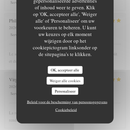
gepersonaliseerde advertenties
5
/5
5
/5
5
/5
5
/5
Service
:
Atmosfeer
:
Keuken
:
Kwaliteit / Prijs
:
of inhoud weer te geven. Klik
op 'OK, accepteer alle', 'Weiger
alle' of 'Personaliseer' om uw
Philippe
G
voorkeuren te beheren. U kunt
2026-08-03
- 20:00 - Gasten 3
uw keuzes op elk moment
5
/5
5
/5
5
/5
5
/5
Service
:
Atmosfeer
:
Keuken
:
Kwaliteit / Prijs
:
wijzigen door op het
cookiepictogram linksonder op
de sitepagina's te klikken.
Le souci de la recherche et du changement dans le respect du goût
et du u service…
OK, accepteer alle
Virginie
P
Weiger alle cookies
2026-08-01
- 19:00 - Gasten 2
Personaliseer
5
/5
5
/5
5
/5
5
/5
Service
:
Atmosfeer
:
Keuken
:
Kwaliteit / Prijs
:
Beleid voor de bescherming van persoonsgegevens
Cookiebeleid
La revisite de la streetfood est une superbe idée ! La qualité au
rendez-vous et le prix adapté !