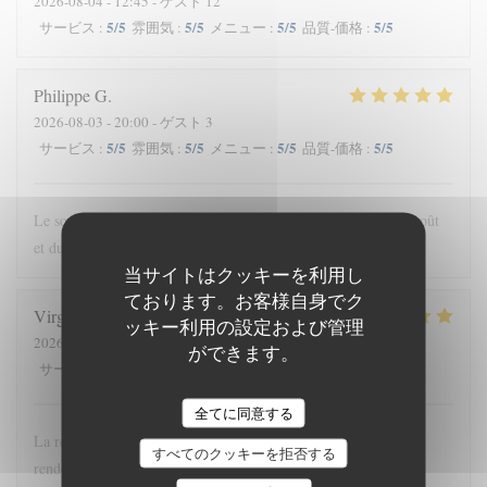
2026-08-04
- 12:45 - ゲスト 12
5
/5
5
/5
5
/5
5
/5
サービス
:
雰囲気
:
メニュー
:
品質-価格
:
Philippe
G
2026-08-03
- 20:00 - ゲスト 3
5
/5
5
/5
5
/5
5
/5
サービス
:
雰囲気
:
メニュー
:
品質-価格
:
Le souci de la recherche et du changement dans le respect du goût
et du u service…
当サイトはクッキーを利用し
ております。お客様自身でク
Virginie
P
ッキー利用の設定および管理
2026-08-01
- 19:00 - ゲスト 2
ができます。
5
/5
5
/5
5
/5
5
/5
サービス
:
雰囲気
:
メニュー
:
品質-価格
:
全てに同意する
La revisite de la streetfood est une superbe idée ! La qualité au
すべてのクッキーを拒否する
rendez-vous et le prix adapté !