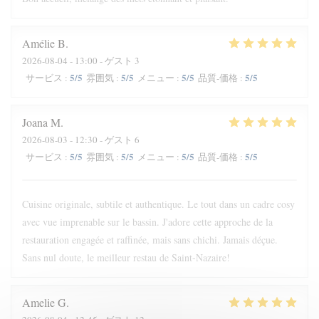
Amélie
B
2026-08-04
- 13:00 - ゲスト 3
5
/5
5
/5
5
/5
5
/5
サービス
:
雰囲気
:
メニュー
:
品質-価格
:
Joana
M
2026-08-03
- 12:30 - ゲスト 6
5
/5
5
/5
5
/5
5
/5
サービス
:
雰囲気
:
メニュー
:
品質-価格
:
Cuisine originale, subtile et authentique. Le tout dans un cadre cosy
avec vue imprenable sur le bassin. J'adore cette approche de la
restauration engagée et raffinée, mais sans chichi. Jamais déçue.
Sans nul doute, le meilleur restau de Saint-Nazaire!
Amelie
G