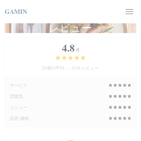
クッキー利用の管理について
GAMIN
レビュー
4.8
/5
評価の平均 —
3258 レビュー
サービス
雰囲気
メニュー
品質-価格