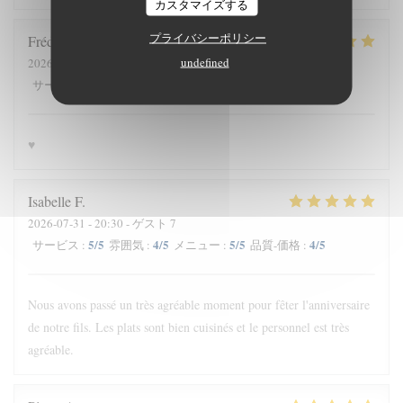
カスタマイズする
プライバシーポリシー
Frédéric
O
undefined
2026-08-03
- 12:15 - ゲスト 3
5
/5
5
/5
5
/5
5
/5
サービス
:
雰囲気
:
メニュー
:
品質-価格
:
♥️
Isabelle
F
2026-07-31
- 20:30 - ゲスト 7
5
/5
4
/5
5
/5
4
/5
サービス
:
雰囲気
:
メニュー
:
品質-価格
:
Nous avons passé un très agréable moment pour fêter l'anniversaire
de notre fils. Les plats sont bien cuisinés et le personnel est très
agréable.