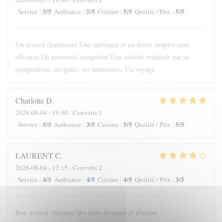
5
/5
5
/5
5
/5
5
/5
Service
:
Ambiance
:
Cuisine
:
Qualité / Prix
:
Un accueil chaleureux Une ambiance et un décor simples mais
efficaces Un personnel compétent Une assiette originale par sa
composition, ses goûts, ses harmonies. Un voyage.
Charlotte
D
2026-08-04
- 19:30 - Couverts 3
5
/5
3
/5
5
/5
5
/5
Service
:
Ambiance
:
Cuisine
:
Qualité / Prix
:
LAURENT
C
2026-08-04
- 12:15 - Couverts 2
4
/5
4
/5
4
/5
3
/5
Service
:
Ambiance
:
Cuisine
:
Qualité / Prix
:
Bon accueil, mélange des mets étonnant et plaisant.