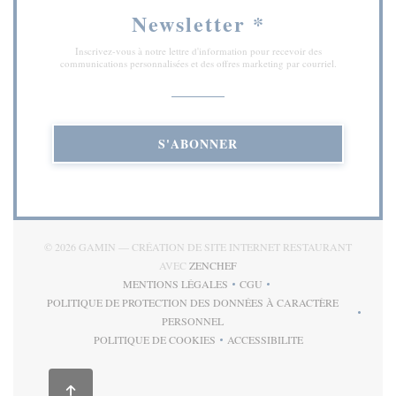
Newsletter
*
Inscrivez-vous à notre lettre d'information pour recevoir des
communications personnalisées et des offres marketing par courriel.
S'ABONNER
© 2026 GAMIN — CRÉATION DE SITE INTERNET RESTAURANT
((OUVRE UNE NOUVELLE FENÊT
AVEC
ZENCHEF
MENTIONS LÉGALES
CGU
((OUVRE UNE NOUVELLE FENÊTRE))
((OUVRE UNE NOUVELLE FE
POLITIQUE DE PROTECTION DES DONNÉES À CARACTÈRE
((OUVRE UNE NOUVELLE FENÊTRE))
PERSONNEL
POLITIQUE DE COOKIES
ACCESSIBILITE
((OUVRE UNE NOUVELLE FENÊTRE))
((OUVRE UNE NOUVELLE 