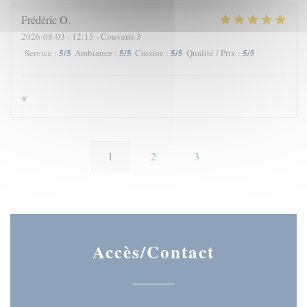
Frédéric
O
2026-08-03
- 12:15 - Couverts 3
5
/5
5
/5
5
/5
5
/5
Service
:
Ambiance
:
Cuisine
:
Qualité / Prix
:
♥️
1
2
3
Accès/Contact