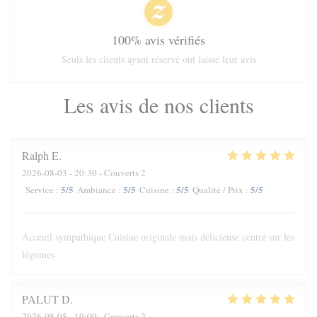
100% avis vérifiés
Seuls les clients ayant réservé ont laissé leur avis
Les avis de nos clients
Ralph
E
2026-08-03
- 20:30 - Couverts 2
5
/5
5
/5
5
/5
5
/5
Service
:
Ambiance
:
Cuisine
:
Qualité / Prix
:
Acceuil sympathique Cuisine originale mais délicieuse centré sur les
légumes
PALUT
D
2026-08-05
- 19:00 - Couverts 2