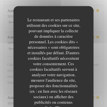
Amélie
B
2026-08-04
- 13:00 - Couverts 3
Le restaurant et ses partenaires
5
/5
5
/5
5
/5
5
/5
Service
:
Ambiance
:
Cuisine
:
Qualité / Prix
:
utilisent des cookies sur ce site,
pouvant impliquer la collecte
de données à caractère
Joana
M
personnel. Les cookies dits «
2026-08-03
- 12:30 - Couverts 6
nécessaires » sont obligatoires
5
/5
5
/5
5
/5
5
/5
Service
:
Ambiance
:
Cuisine
:
Qualité / Prix
:
et installés par défaut. D'autres
cookies facultatifs nécessitent
votre consentement. Ces
Cuisine originale, subtile et authentique. Le tout dans un cadre cosy
cookies facultatifs servent à
avec vue imprenable sur le bassin. J'adore cette approche de la
analyser votre navigation,
restauration engagée et raffinée, mais sans chichi. Jamais déçue.
mesurer l'audience du site,
Sans nul doute, le meilleur restau de Saint-Nazaire!
proposer des fonctionnalités
(ex : en lien avec les réseaux
sociaux) ou afficher des
Amelie
G
publicités ou contenus
2026-08-04
- 12:45 - Couverts 12