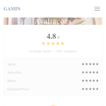
Painel de Gerenciamento de Cookies
GAMIN
Avaliações
4.8
/5
Avaliação média —
3262 avaliações
Apoio
Atmosfera
Menus
Qualidade/Preço