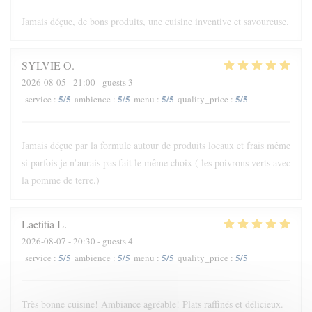
Jamais déçue, de bons produits, une cuisine inventive et savoureuse.
SYLVIE
O
2026-08-05
- 21:00 - guests 3
5
/5
5
/5
5
/5
5
/5
service
:
ambience
:
menu
:
quality_price
:
Jamais déçue par la formule autour de produits locaux et frais même
si parfois je n’aurais pas fait le même choix ( les poivrons verts avec
la pomme de terre.)
Laetitia
L
2026-08-07
- 20:30 - guests 4
5
/5
5
/5
5
/5
5
/5
service
:
ambience
:
menu
:
quality_price
:
Très bonne cuisine! Ambiance agréable! Plats raffinés et délicieux.