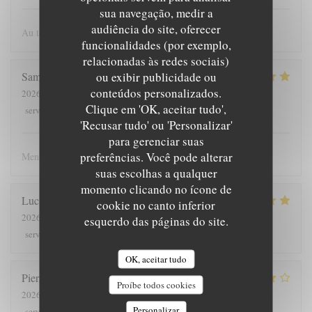
sua navegação, medir a
audiência do site, oferecer
Au top comme chaque fois.
funcionalidades (por exemplo,
relacionadas às redes sociais)
ou exibir publicidade ou
Samuel
M
conteúdos personalizados.
2026-08-04
- 19:00 - guests 2
Clique em 'OK, aceitar tudo',
4
/5
4
/5
5
/5
4
/5
service
:
ambience
:
menu
:
quality_price
:
'Recusar tudo' ou 'Personalizar'
para gerenciar suas
preferências. Você pode alterar
Menu exelent, aliments de qualité et cuisine élaboré
suas escolhas a qualquer
momento clicando no ícone de
Luc et Francine
M
cookie no canto inferior
2026-08-03
- 19:00 - guests 10
esquerdo das páginas do site.
5
/5
5
/5
4
/5
4
/5
service
:
ambience
:
menu
:
quality_price
:
OK, aceitar tudo
Pierre
L
Proíbe todos cookies
2026-08-06
- 20:00 - guests 2
Personalizar
4
/5
4
/5
4
/5
5
/5
service
:
ambience
:
menu
:
quality_price
: