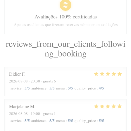
Avaliações 100% certificadas
Apenas os clientes que fizeram reservas submeteram avaliações
reviews_from_our_clients_followi
ng_booking
Didier
F
2026-08-08
- 20:30 - guests 6
5
/5
5
/5
5
/5
4
/5
service
:
ambience
:
menu
:
quality_price
:
Marjolaine
M
2026-08-08
- 19:00 - guests 1
5
/5
5
/5
5
/5
5
/5
service
:
ambience
:
menu
:
quality_price
: