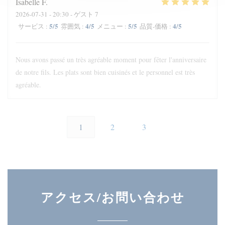
Isabelle
F
2026-07-31
- 20:30 - ゲスト 7
5
/5
4
/5
5
/5
4
/5
サービス
:
雰囲気
:
メニュー
:
品質-価格
:
Nous avons passé un très agréable moment pour fêter l'anniversaire
de notre fils. Les plats sont bien cuisinés et le personnel est très
agréable.
1
2
3
アクセス/お問い合わせ