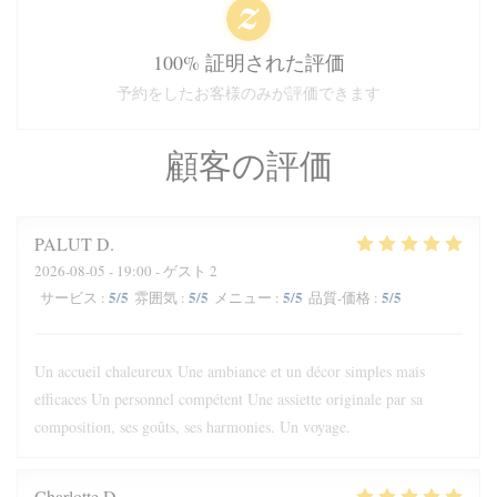
100% 証明された評価
予約をしたお客様のみが評価できます
顧客の評価
PALUT
D
2026-08-05
- 19:00 - ゲスト 2
5
/5
5
/5
5
/5
5
/5
サービス
:
雰囲気
:
メニュー
:
品質-価格
:
Un accueil chaleureux Une ambiance et un décor simples mais
efficaces Un personnel compétent Une assiette originale par sa
composition, ses goûts, ses harmonies. Un voyage.
Charlotte
D