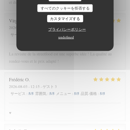
et du u service…
すべてのクッキーを拒否する
カスタマイズする
Virginie
P
2026-08-01
- 19:00 - ゲスト 2
プライバシーポリシー
5
/5
5
/5
5
/5
5
/5
サービス
:
雰囲気
:
メニュー
:
品質-価格
:
undefined
La revisite de la streetfood est une superbe idée ! La qualité au
rendez-vous et le prix adapté !
Frédéric
O
2026-08-03
- 12:15 - ゲスト 3
5
/5
5
/5
5
/5
5
/5
サービス
:
雰囲気
:
メニュー
:
品質-価格
:
♥️