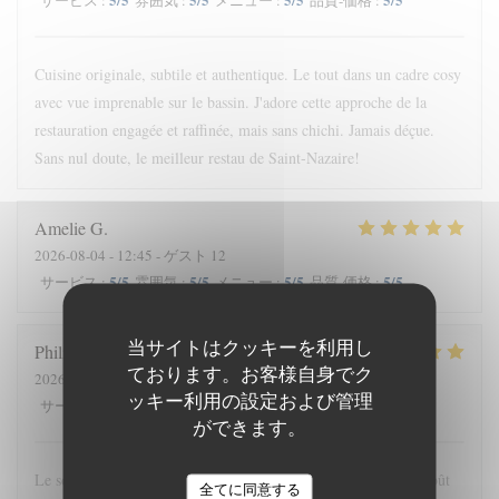
サービス
:
雰囲気
:
メニュー
:
品質-価格
:
Cuisine originale, subtile et authentique. Le tout dans un cadre cosy
avec vue imprenable sur le bassin. J'adore cette approche de la
restauration engagée et raffinée, mais sans chichi. Jamais déçue.
Sans nul doute, le meilleur restau de Saint-Nazaire!
Amelie
G
2026-08-04
- 12:45 - ゲスト 12
5
/5
5
/5
5
/5
5
/5
サービス
:
雰囲気
:
メニュー
:
品質-価格
:
当サイトはクッキーを利用し
Philippe
G
ております。お客様自身でク
2026-08-03
- 20:00 - ゲスト 3
ッキー利用の設定および管理
5
/5
5
/5
5
/5
5
/5
サービス
:
雰囲気
:
メニュー
:
品質-価格
:
ができます。
Le souci de la recherche et du changement dans le respect du goût
全てに同意する