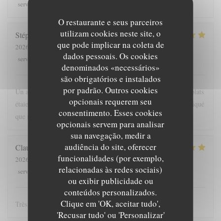
3
/5
3
/5
4
/5
3
/5
service
:
ambience
:
menu
:
quality_price
:
O restaurante e seus parceiros
utilizam cookies neste site, o
Stéphanie
D
que pode implicar na coleta de
2026-08-07
- 12:30 - guests 3
dados pessoais. Os cookies
5
/5
5
/5
5
/5
4
/5
service
:
ambience
:
menu
:
quality_price
:
denominados «necessários»
são obrigatórios e instalados
por padrão. Outros cookies
Un accueil chaleureux, des explications claires et précises. Les plats
opcionais requerem seu
étaient succulents, et un service rapide, puisque nous avions indiqué
consentimento. Esses cookies
que nous avions un train à prendre, merci pour ce moment.
opcionais servem para analisar
sua navegação, medir a
audiência do site, oferecer
Claude
S
funcionalidades (por exemplo,
2026-08-07
- 12:45 - guests 2
relacionadas às redes sociais)
5
/5
5
/5
5
/5
5
/5
service
:
ambience
:
menu
:
quality_price
:
ou exibir publicidade ou
conteúdos personalizados.
Clique em 'OK, aceitar tudo',
Très bon accueil et très bon repas
'Recusar tudo' ou 'Personalizar'