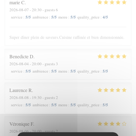
marie
C
2026-08-07
- 20:30 - guests 6
5
/5
5
/5
5
/5
4
/5
service
:
ambience
:
menu
:
quality_price
:
Super dîner plein de saveurs.Cuisine raffinée et bien dimensionnée.
Benedicte
D
2026-08-04
- 20:00 - guests 3
5
/5
5
/5
5
/5
5
/5
service
:
ambience
:
menu
:
quality_price
:
Laurence
R
2026-08-08
- 19:30 - guests 2
5
/5
5
/5
5
/5
5
/5
service
:
ambience
:
menu
:
quality_price
:
Véronique
F
2026-08-06
- 20:00 - guests 2