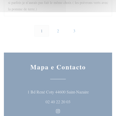
si parfois je n’aurais pas fait le même choix ( les poivrons verts avec
la pomme de terre.)
1
2
3
Mapa e Contacto
((abre numa nova
1 Bd René Coty 44600 Saint-Nazaire
02 40 22 20 03
Instagram ((abre numa nova ja