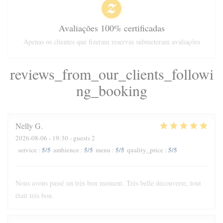
Avaliações 100% certificadas
Apenas os clientes que fizeram reservas submeteram avaliações
reviews_from_our_clients_followi
ng_booking
Nelly
G
2026-08-06
- 19:30 - guests 2
5
/5
5
/5
5
/5
5
/5
service
:
ambience
:
menu
:
quality_price
:
Nous avons passé un très bon moment. Très belle découverte, tout
était très bon.