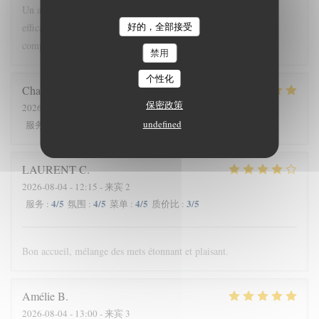
Un accueil chaleureux Une ambiance et un décor simples mais
好的，全部接受
efficaces Un personnel compétent Une assiette originale par sa
composition, ses goûts, ses harmonies. Un voyage.
禁用
个性化
Charlotte
D
保密政策
2026-08-04
- 19:30 - 来宾 3
5
/5
3
/5
5
/5
undefined
5
/5
服务
:
氛围
:
菜单
:
质价比
:
LAURENT
C
2026-08-04
- 12:15 - 来宾 2
4
/5
4
/5
4
/5
3
/5
服务
:
氛围
:
菜单
:
质价比
:
Bon accueil, mélange des mets étonnant et plaisant.
Amélie
B
2026-08-04
- 13:00 - 来宾 3