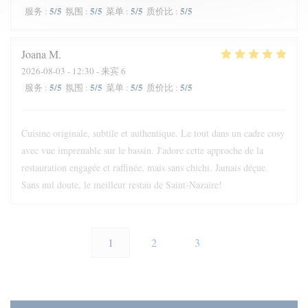
5
/5
5
/5
5
/5
5
/5
服务
:
氛围
:
菜单
:
质价比
:
Joana
M
2026-08-03
- 12:30 - 来宾 6
5
/5
5
/5
5
/5
5
/5
服务
:
氛围
:
菜单
:
质价比
:
Cuisine originale, subtile et authentique. Le tout dans un cadre cosy
avec vue imprenable sur le bassin. J'adore cette approche de la
restauration engagée et raffinée, mais sans chichi. Jamais déçue.
Sans nul doute, le meilleur restau de Saint-Nazaire!
1
2
3