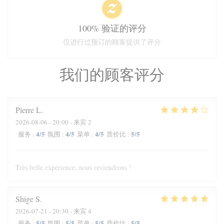
100% 验证的评分
仅进行过预订的顾客提供了评分
我们的顾客评分
Pierre
L
2026-08-06
- 20:00 - 来宾 2
4
/5
4
/5
4
/5
5
/5
服务
:
氛围
:
菜单
:
质价比
:
Très belle expérience, nous reviendrons !
Shige
S
2026-07-21
- 20:30 - 来宾 4
5
/5
5
/5
5
/5
5
/5
服务
:
氛围
:
菜单
:
质价比
: