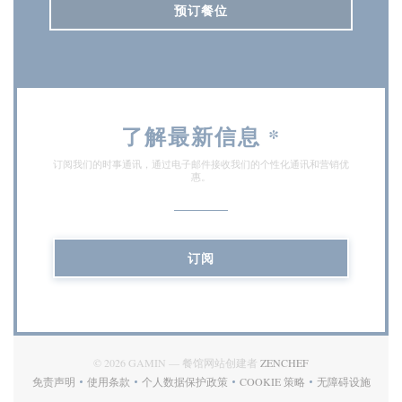
预订餐位
了解最新信息
*
订阅我们的时事通讯，通过电子邮件接收我们的个性化通讯和营销优
惠。
订阅
((在新窗口中打开))
© 2026 GAMIN — 餐馆网站创建者
ZENCHEF
免责声明
使用条款
个人数据保护政策
COOKIE 策略
无障碍设施
((在新窗口中打开))
((在新窗口中打开))
((在新窗口中打开))
((在新窗口中打开))
((在新窗口中