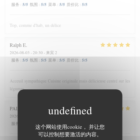
5
/5
5
/5
5
/5
5
/5
服务
:
氛围
:
菜单
:
质价比
:
Top, comme d'hab, un délice
Ralph
E
2026-08-03
- 20:30 - 来宾 2
5
/5
5
/5
5
/5
5
/5
服务
:
氛围
:
菜单
:
质价比
:
Acceuil sympathique Cuisine originale mais délicieuse centré sur les
légumes
PALUT
D
2026-08-05
- 19:00 - 来宾 2
5
/5
5
/5
5
/5
5
/5
服务
:
氛围
:
菜单
:
质价比
:
这个网站使用cookie， 并让您
可以控制想要激活的内容。