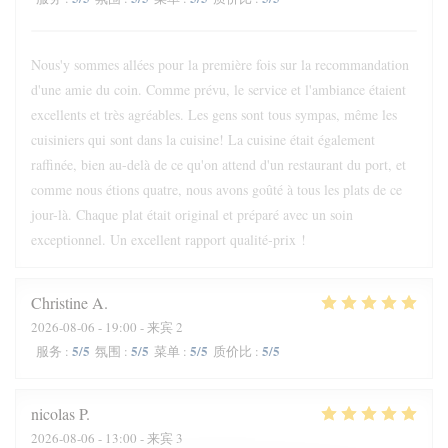
Nous'y sommes allées pour la première fois sur la recommandation
d'une amie du coin. Comme prévu, le service et l'ambiance étaient
excellents et très agréables. Les gens sont tous sympas, même les
cuisiniers qui sont dans la cuisine! La cuisine était également
raffinée, bien au-delà de ce qu'on attend d'un restaurant du port, et
comme nous étions quatre, nous avons goûté à tous les plats de ce
jour-là. Chaque plat était original et préparé avec un soin
exceptionnel. Un excellent rapport qualité-prix !
Christine
A
2026-08-06
- 19:00 - 来宾 2
5
/5
5
/5
5
/5
5
/5
服务
:
氛围
:
菜单
:
质价比
:
nicolas
P
2026-08-06
- 13:00 - 来宾 3