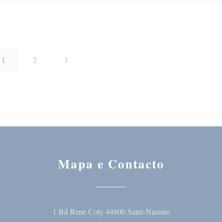
1
2
3
Mapa e Contacto
((abre numa nova
1 Bd René Coty 44600 Saint-Nazaire