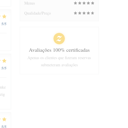
Menus
Qualidade/Preço
5
/5
:
Avaliações 100% certificadas
Apenas os clientes que fizeram reservas
submeteram avaliações
5
/5
:
änke
zig
5
/5
: