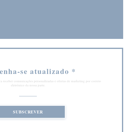
nela))
enha-se atualizado
*
ra receber comunicações personalizadas e ofertas de marketing por correio
eletrónico da nossa parte.
SUBSCREVER