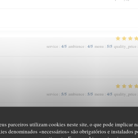
4
/5
4
/5
5
/5
service
:
ambience
:
menu
:
quality_price
5
/5
5
/5
4
/5
service
:
ambience
:
menu
:
quality_price
4
/5
4
/5
4
/5
service
:
ambience
:
menu
:
quality_price
eus parceiros utilizam cookies neste site, o que pode implicar 
kies denominados «necessários» são obrigatórios e instalados p