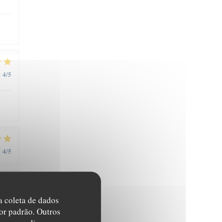
4
/5
:
4
/5
:
5
/5
:
na coleta de dados
or padrão. Outros