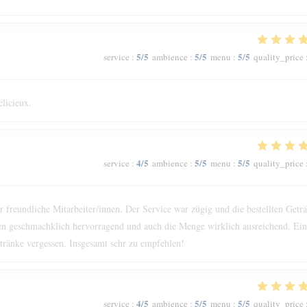
5
/5
5
/5
5
/5
service
:
ambience
:
menu
:
quality_price
élicieux.
4
/5
5
/5
5
/5
service
:
ambience
:
menu
:
quality_price
reundliche Mitarbeiter/innen. Der Service war zügig und die bestellten Getr
n geschmachklich hervorragend und auch die Menge wirklich ausreichend. Ein
ränke vergessen. Insgesamt sehr zu empfehlen!
4
/5
5
/5
5
/5
service
:
ambience
:
menu
:
quality_price