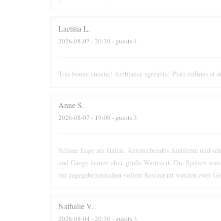
Laetitia
L
2026-08-07
- 20:30 - guests 4
Très bonne cuisine! Ambiance agréable! Plats raffinés et d
Anne
S
2026-08-07
- 19:00 - guests 3
Schöne Lage am Hafen. Ansprechendes Ambiente und sehr f
und Gänge kamen ohne große Wartezeit. Die Speisen ware
bei zugegebenermaßen vollem Restaurant wurden zwei Get
Nathalie
V
2026-08-04
- 20:30 - guests 3