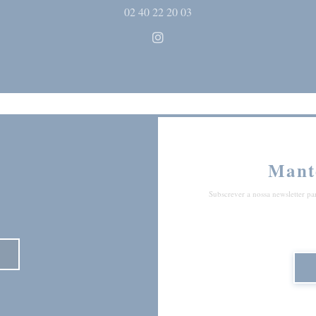
02 40 22 20 03
Instagram ((abre numa nova ja
Mant
Subscrever a nossa newsletter pa