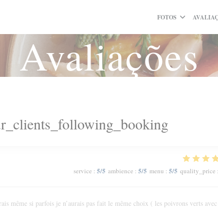
FOTOS
AVALIA
Avaliações
r_clients_following_booking
5
/5
5
/5
5
/5
service
:
ambience
:
menu
:
quality_price
ais même si parfois je n’aurais pas fait le même choix ( les poivrons verts avec