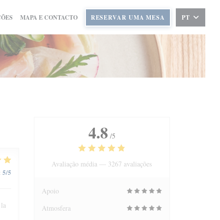
ÇÕES
MAPA E CONTACTO
RESERVAR UMA MESA
PT
4.8
/5
Avaliação média —
3267 avaliações
5
/5
:
Apoio
 la
Atmosfera