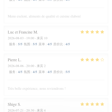
Menu exelent, aliments de qualité et cuisine élaboré
Luc et Francine
M
2026-08-03
- 19:00 - 来宾 10
5
/5
5
/5
4
/5
4
/5
服务
:
氛围
:
菜单
:
质价比
:
Pierre
L
2026-08-06
- 20:00 - 来宾 2
4
/5
4
/5
4
/5
5
/5
服务
:
氛围
:
菜单
:
质价比
:
Très belle expérience, nous reviendrons !
Shige
S
2026-07-21
- 20:30 - 来宾 4