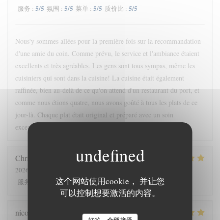
5
/5
5
/5
5
/5
5
/5
服务
:
氛围
:
菜单
:
质价比
:
Nous'y sommes allées pour la première fois sur la recommandation
d'une amie du coin. Comme prévu, le service et l'ambiance étaient
excellents et très agréables. Les gens sont tous sympas, même les
cuisiniers qui sont dans la cuisine! La cuisine était également
raffinée, bien au-delà de ce qu'on attend d'un restaurant du port, et
comme nous étions quatre, nous avons goûté à tous les plats de ce
jour-là. Chaque plat était original et préparé avec un soin
exceptionnel. Un excellent rapport qualité-prix !
Christine
A
2026-08-06
- 19:00 - 来宾 2
这个网站使用cookie， 并让您
5
/5
5
/5
5
/5
5
/5
服务
:
氛围
:
菜单
:
质价比
:
可以控制想要激活的内容。
nicolas
P
好的，全部接受