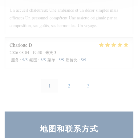
Un accueil chaleureux Une ambiance et un décor simples mais
efficaces Un personnel compétent Une assiette originale par sa
composition, ses goûts, ses harmonies. Un voyage.
Charlotte
D
2026-08-04
- 19:30 - 来宾 3
5
/5
3
/5
5
/5
5
/5
服务
:
氛围
:
菜单
:
质价比
:
1
2
3
地图和联系方式