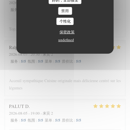
2026-08-06
- 13:00 - 来宾 3
5
/5
5
/5
5
/5
5
/5
服务
:
氛围
:
菜单
:
质价比
:
禁用
个性化
Top, comme d'hab, un délice
保密政策
undefined
Ralph
E
2026-08-03
- 20:30 - 来宾 2
5
/5
5
/5
5
/5
5
/5
服务
:
氛围
:
菜单
:
质价比
:
Acceuil sympathique Cuisine originale mais délicieuse centré sur les
légumes
PALUT
D
2026-08-05
- 19:00 - 来宾 2
5
/5
5
/5
5
/5
5
/5
服务
:
氛围
:
菜单
:
质价比
: