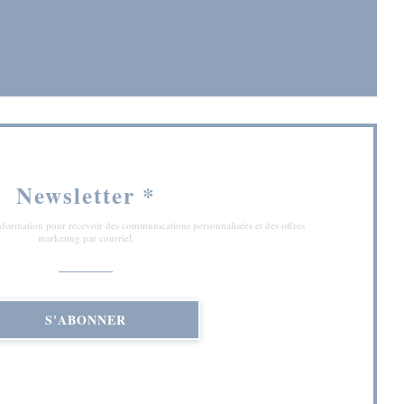
 fenêtre))
Newsletter
*
'information pour recevoir des communications personnalisées et des offres
marketing par courriel.
S'ABONNER