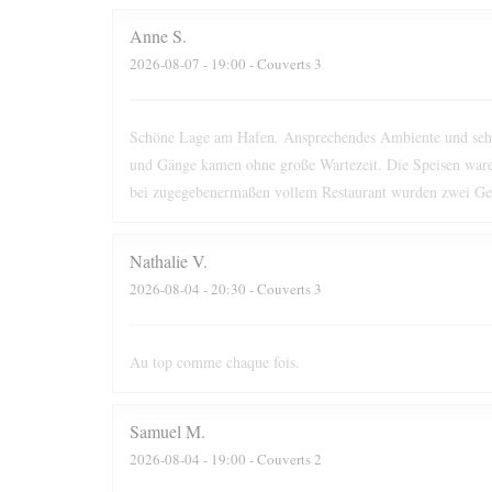
Anne
S
2026-08-07
- 19:00 - Couverts 3
Schöne Lage am Hafen. Ansprechendes Ambiente und sehr f
und Gänge kamen ohne große Wartezeit. Die Speisen ware
bei zugegebenermaßen vollem Restaurant wurden zwei Get
Nathalie
V
2026-08-04
- 20:30 - Couverts 3
Au top comme chaque fois.
Samuel
M
2026-08-04
- 19:00 - Couverts 2