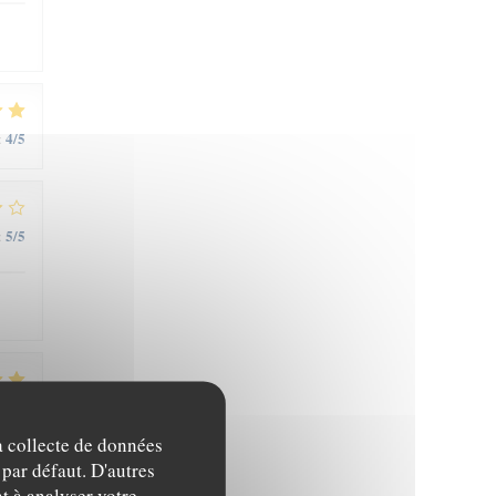
4
/5
:
5
/5
:
5
/5
:
la collecte de données
 par défaut. D'autres
t à analyser votre