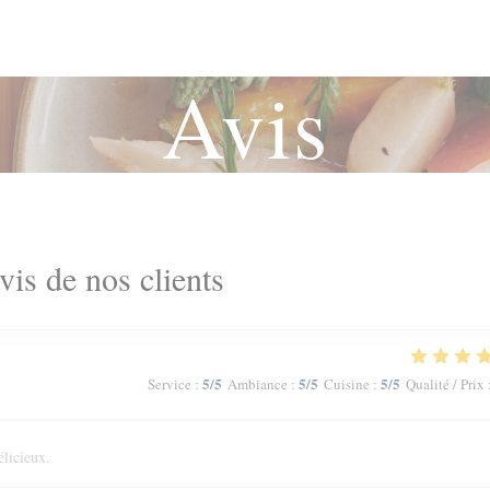
Avis
vis de nos clients
5
/5
5
/5
5
/5
Service
:
Ambiance
:
Cuisine
:
Qualité / Prix
élicieux.