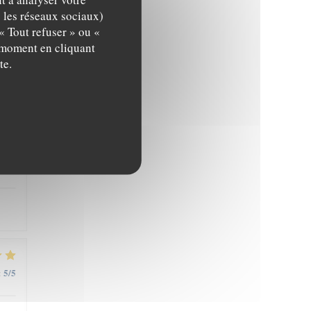
ien
c les réseaux sociaux)
at
« Tout refuser » ou «
t moment en cliquant
te.
5
/5
:
5
/5
:
5
/5
: