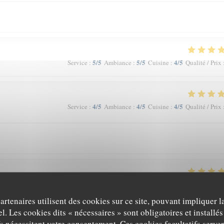
5
/5
5
/5
4
/5
Service
:
Ambiance
:
Cuisine
:
Qualité / Prix
4
/5
4
/5
4
/5
Service
:
Ambiance
:
Cuisine
:
Qualité / Prix
5
/5
5
/5
5
/5
Service
:
Ambiance
:
Cuisine
:
Qualité / Prix
partenaires utilisent des cookies sur ce site, pouvant impliquer 
l. Les cookies dits « nécessaires » sont obligatoires et installés
andation d'une amie du coin. Comme prévu, le service et l'ambiance étaient
fs nécessitent votre consentement. Ces cookies facultatifs serven