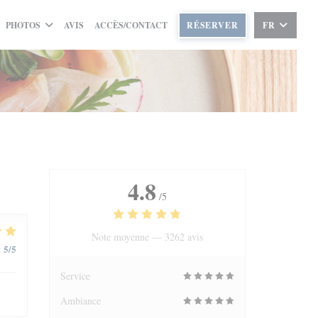
PHOTOS
AVIS
ACCÈS/CONTACT
RÉSERVER
FR
4.8
/5
Note moyenne —
3262 avis
5
/5
:
Service
Ambiance