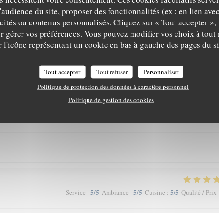
e les cuisiniers qui sont dans la cuisine! La cuisine était également raffinée, b
'audience du site, proposer des fonctionnalités (ex : en lien ave
e nous étions quatre, nous avons goûté à tous les plats de ce jour-là. Chaque pl
icités ou contenus personnalisés. Cliquez sur « Tout accepter », 
ellent rapport qualité-prix !
r gérer vos préférences. Vous pouvez modifier vos choix à tou
r l'icône représentant un cookie en bas à gauche des pages du si
Tout accepter
Tout refuser
Personnaliser
5
/5
5
/5
5
/5
Service
:
Ambiance
:
Cuisine
:
Qualité / Prix
Politique de protection des données à caractère personnel
Politique de gestion des cookies
5
/5
5
/5
5
/5
Service
:
Ambiance
:
Cuisine
:
Qualité / Prix
5
/5
5
/5
5
/5
Service
:
Ambiance
:
Cuisine
:
Qualité / Prix