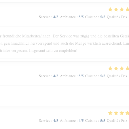
4
/5
5
/5
5
/5
Service
:
Ambiance
:
Cuisine
:
Qualité / Prix
reundliche Mitarbeiter/innen. Der Service war zügig und die bestellten Getr
n geschmachklich hervorragend und auch die Menge wirklich ausreichend. Ein
ränke vergessen. Insgesamt sehr zu empfehlen!
4
/5
5
/5
5
/5
Service
:
Ambiance
:
Cuisine
:
Qualité / Prix
4
/5
4
/5
5
/5
Service
:
Ambiance
:
Cuisine
:
Qualité / Prix