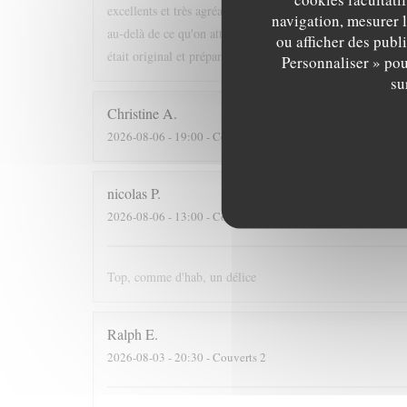
excellents et très agréables. Les gens sont tous sympas, mêm
navigation, mesurer l
au-delà de ce qu'on attend d'un restaurant du port, et comm
ou afficher des publ
était original et préparé avec un soin exceptionnel. Un exc
Personnaliser » pou
su
Christine
A
2026-08-06
- 19:00 - Couverts 2
nicolas
P
2026-08-06
- 13:00 - Couverts 3
Top, comme d'hab, un délice
Ralph
E
2026-08-03
- 20:30 - Couverts 2