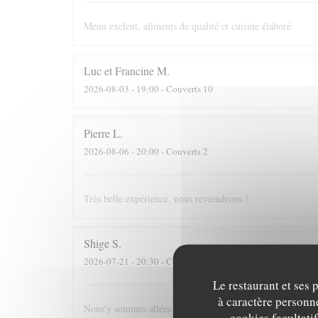
Menu exelent, aliments de qualité et cuisine élaboré
Luc et Francine
M
2026-08-03
- 19:00 - Couverts 10
Pierre
L
2026-08-06
- 20:00 - Couverts 2
Très belle expérience, nous reviendrons !
Shige
S
2026-07-21
- 20:30 - Couverts 4
Le restaurant et ses 
à caractère personne
Nous'y sommes allées pour la première fois sur la recomm
cookies facultati