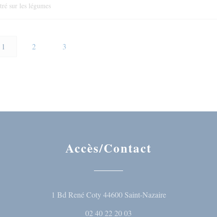
tré sur les légumes
1
2
3
Accès/Contact
((ouvre une nouve
1 Bd René Coty 44600 Saint-Nazaire
02 40 22 20 03