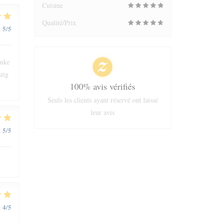
Cuisine
Qualité/Prix
5
/5
:
änke
zig
100% avis vérifiés
Seuls les clients ayant réservé ont laissé
leur avis
5
/5
:
4
/5
: