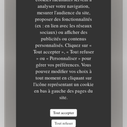
analyser votre navigation,
mesurer l'audience du site,
proposer des fonctionnalités
(ex : en lien avec les réseaux
GAMIN
sociaux) ou afficher des
publicités ou contenus
personnalisés. Cliquez sur «
BISTROT
|
SAINT-NAZAIRE
Tout accepter », « Tout refuser
» ou « Personnaliser » pour
gérer vos préférences. Vous
RÉSERVER
pouvez modifier vos choix à
tout moment en cliquant sur
l'icône représentant un cookie
en bas à gauche des pages du
site.
Tout accepter
Tout refuser