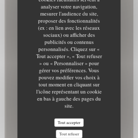
analyser votre navigation,
mesurer l'audience du site,
proposer des fonctionnalités
(ex : en lien avec les réseaux
GAMIN
sociaux) ou afficher des
publicités ou contenus
personnalisés. Cliquez sur «
BISTROT
|
SAINT-NAZAIRE
Tout accepter », « Tout refuser
» ou « Personnaliser » pour
gérer vos préférences. Vous
RÉSERVER
pouvez modifier vos choix à
tout moment en cliquant sur
l'icône représentant un cookie
en bas à gauche des pages du
site.
Tout accepter
Tout refuser