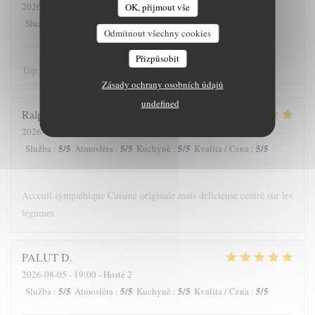
2026-08-06
- 13:00 - Hosté 3
OK, přijmout vše
5
/5
5
/5
5
/5
5
/5
Služba
:
Atmosféra
:
Kuchyně
:
Kvalita / Cena
:
Odmítnout všechny cookies
Přizpůsobit
Top, comme d'hab, un délice
Zásady ochrany osobních údajů
undefined
Ralph
E
2026-08-03
- 20:30 - Hosté 2
5
/5
5
/5
5
/5
5
/5
Služba
:
Atmosféra
:
Kuchyně
:
Kvalita / Cena
:
Acceuil sympathique Cuisine originale mais délicieuse centré sur les
légumes
PALUT
D
2026-08-05
- 19:00 - Hosté 2
5
/5
5
/5
5
/5
5
/5
Služba
:
Atmosféra
:
Kuchyně
:
Kvalita / Cena
: