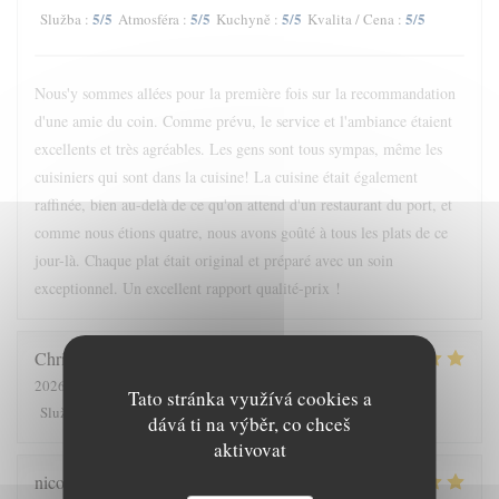
5
/5
5
/5
5
/5
5
/5
Služba
:
Atmosféra
:
Kuchyně
:
Kvalita / Cena
:
Nous'y sommes allées pour la première fois sur la recommandation
d'une amie du coin. Comme prévu, le service et l'ambiance étaient
excellents et très agréables. Les gens sont tous sympas, même les
cuisiniers qui sont dans la cuisine! La cuisine était également
raffinée, bien au-delà de ce qu'on attend d'un restaurant du port, et
comme nous étions quatre, nous avons goûté à tous les plats de ce
jour-là. Chaque plat était original et préparé avec un soin
exceptionnel. Un excellent rapport qualité-prix !
Christine
A
2026-08-06
- 19:00 - Hosté 2
Tato stránka využívá cookies a
5
/5
5
/5
5
/5
5
/5
Služba
:
Atmosféra
:
Kuchyně
:
Kvalita / Cena
:
dává ti na výběr, co chceš
aktivovat
nicolas
P