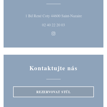
((otevře se v no
1 Bd René Coty 44600 Saint-Nazaire
02 40 22 20 03
Instagram ((otevře se v novém
Kontaktujte nás
REZERVOVAT STŮL