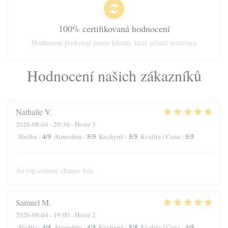
100% certifikovaná hodnocení
Hodnocení poskytují pouze klienti, kteří učinili rezervace
Hodnocení našich zákazníků
Nathalie
V
2026-08-04
- 20:30 - Hosté 3
4
/5
5
/5
5
/5
5
/5
Služba
:
Atmosféra
:
Kuchyně
:
Kvalita / Cena
:
Au top comme chaque fois.
Samuel
M
2026-08-04
- 19:00 - Hosté 2
4
/5
4
/5
5
/5
4
/5
Služba
:
Atmosféra
:
Kuchyně
:
Kvalita / Cena
: