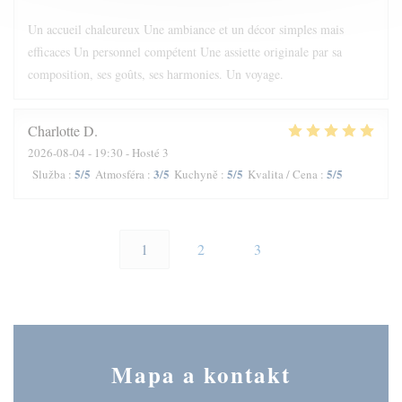
Un accueil chaleureux Une ambiance et un décor simples mais
efficaces Un personnel compétent Une assiette originale par sa
composition, ses goûts, ses harmonies. Un voyage.
Charlotte
D
2026-08-04
- 19:30 - Hosté 3
5
/5
3
/5
5
/5
5
/5
Služba
:
Atmosféra
:
Kuchyně
:
Kvalita / Cena
:
1
2
3
Mapa a kontakt