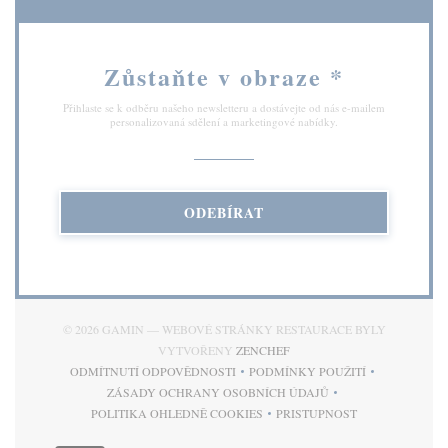
Zůstaňte v obraze
*
Přihlaste se k odběru našeho newsletteru a dostávejte od nás e-mailem
personalizovaná sdělení a marketingové nabídky.
ODEBÍRAT
© 2026 GAMIN — WEBOVÉ STRÁNKY RESTAURACE BYLY
((OTEVŘE SE V NOVÉM OKN
VYTVOŘENY
ZENCHEF
ODMÍTNUTÍ ODPOVĚDNOSTI
PODMÍNKY POUŽITÍ
((OTEVŘE SE V NOVÉM OKNĚ))
((OTEVŘE SE V NOVÉM 
ZÁSADY OCHRANY OSOBNÍCH ÚDAJŮ
((OTEVŘE SE V NOVÉM OKNĚ))
POLITIKA OHLEDNĚ COOKIES
PRISTUPNOST
((OTEVŘE SE V NOVÉM OKNĚ))
((OTEVŘE SE V NOVÉM