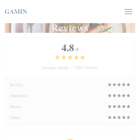
Personalizing your cookie choices
GAMIN
Reviews
4.8
/5
Average rating —
3267 reviews
Service
Ambiance
Menus
Value