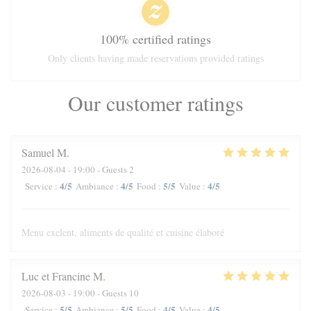
100% certified ratings
Only clients having made reservations provided ratings
Our customer ratings
Samuel
M
2026-08-04
- 19:00 - Guests 2
4
/5
4
/5
5
/5
4
/5
Service
:
Ambiance
:
Food
:
Value
:
Menu exelent, aliments de qualité et cuisine élaboré
Luc et Francine
M
2026-08-03
- 19:00 - Guests 10
5
/5
5
/5
4
/5
4
/5
Service
:
Ambiance
:
Food
:
Value
: