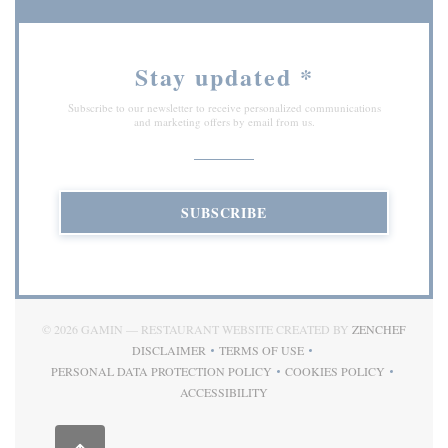
Stay updated
*
Subscribe to our newsletter to receive personalized communications
and marketing offers by email from us.
SUBSCRIBE
((OPEN
© 2026 GAMIN — RESTAURANT WEBSITE CREATED BY
ZENCHEF
DISCLAIMER
TERMS OF USE
((OPENS IN A NEW WINDOW))
((OPENS IN A NEW WINDOW))
PERSONAL DATA PROTECTION POLICY
COOKIES POLICY
((OPENS IN A NEW WINDOW))
((OPENS IN A NEW
ACCESSIBILITY
((OPENS IN A NEW WINDOW))