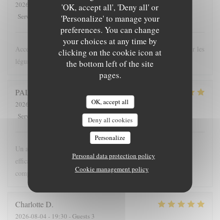
2026-08-03
- 20:30 - Guests 2
'OK, accept all', 'Deny all' or
5
/5
5
/5
5
/5
5
/5
Service
:
Ambiance
:
Food
:
Value
:
'Personalize' to manage your
preferences. You can change
your choices at any time by
Acceuil sympathique Cuisine originale mais délicieuse centré sur les
clicking on the cookie icon at
légumes
the bottom left of the site
pages.
PALUT
D
OK, accept all
2026-08-05
- 19:00 - Guests 2
5
/5
5
/5
5
/5
5
/5
Service
:
Ambiance
:
Food
:
Value
:
Deny all cookies
Personalize
Un accueil chaleureux Une ambiance et un décor simples mais
Personal data protection policy
efficaces Un personnel compétent Une assiette originale par sa
Cookie management policy
composition, ses goûts, ses harmonies. Un voyage.
Charlotte
D
2026-08-04
- 19:30 - Guests 3