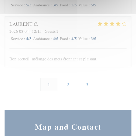
5
/5
3
/5
5
/5
5
/5
Service
:
Ambiance
:
Food
:
Value
:
LAURENT
C
2026-08-04
- 12:15 - Guests 2
4
/5
4
/5
4
/5
3
/5
Service
:
Ambiance
:
Food
:
Value
:
Bon accueil, mélange des mets étonnant et plaisant.
1
2
3
Map and Contact