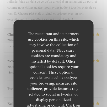
raffinée, bien au-delà de ce qu'on attend d'un restaurant du port, et
comme nous étions quatre, nous avons goûté à tous les plats de ce
jour-là. Chaque plat était original et préparé avec un soin
exceptionnel. Un excellent rapport qualité-prix !
The restaurant and its partners
Christine
A
use cookies on this site, which
2026-08-06
- 19:00 - Guests 2
may involve the collection of
5
/5
5
/5
5
/5
5
/5
Service
:
Ambiance
:
Food
:
Value
:
personal data. 'Necessary'
cookies are mandatory and
installed by default. Other
nicolas
P
optional cookies require your
2026-08-06
- 13:00 - Guests 3
consent. These optional
5
/5
5
/5
5
/5
5
/5
Service
:
Ambiance
:
Food
:
Value
:
cookies are used to analyze
your browsing, measure site
audience, provide features (e.g.,
Top, comme d'hab, un délice
related to social networks) or
display personalized
Ralph
E
advertising or content. Click on