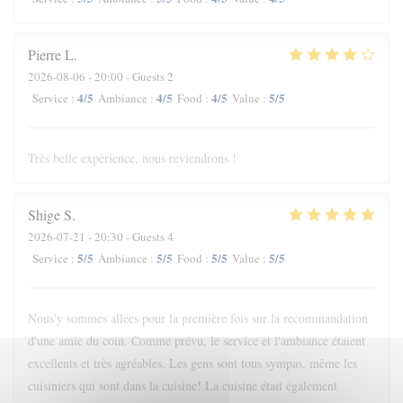
Pierre
L
2026-08-06
- 20:00 - Guests 2
4
/5
4
/5
4
/5
5
/5
Service
:
Ambiance
:
Food
:
Value
:
Très belle expérience, nous reviendrons !
Shige
S
2026-07-21
- 20:30 - Guests 4
5
/5
5
/5
5
/5
5
/5
Service
:
Ambiance
:
Food
:
Value
:
Nous'y sommes allées pour la première fois sur la recommandation
d'une amie du coin. Comme prévu, le service et l'ambiance étaient
excellents et très agréables. Les gens sont tous sympas, même les
cuisiniers qui sont dans la cuisine! La cuisine était également